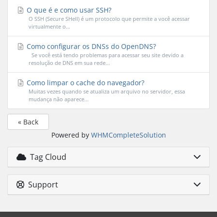
O que é e como usar SSH?
O SSH (Secure SHell) é um protocolo que permite a você acessar
virtualmente o...
Como configurar os DNSs do OpenDNS?
Se você está tendo problemas para acessar seu site devido a
resolução de DNS em sua rede...
Como limpar o cache do navegador?
Muitas vezes quando se atualiza um arquivo no servidor, essa
mudança não aparece...
« Back
Powered by
WHMCompleteSolution
Tag Cloud
Support