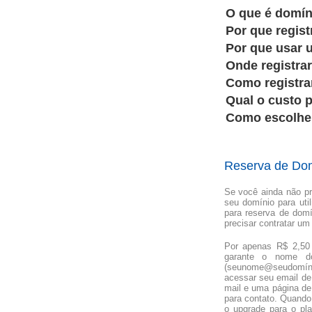
O que é domí
Por que regis
Por que usar
Onde registra
Como registr
Qual o custo 
Como escolhe
Reserva de Dom
Se você ainda não pr
seu domínio para uti
para reserva de domí
precisar contratar u
Por apenas R$ 2,50 
garante o nome d
(seunome@seudomíni
acessar seu email de 
mail e uma página de
para contato. Quando 
o upgrade para o p