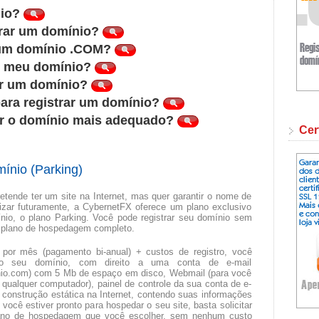
nio?
trar um domínio?
 um domínio .COM?
r meu domínio?
ar um domínio?
para registrar um domínio?
r o domínio mais adequado?
Cer
ínio (Parking)
etende ter um site na Internet, mas quer garantir o nome de
lizar futuramente, a CybernetFX oferece um plano exclusivo
nio, o plano Parking. Você pode registrar seu domínio sem
m plano de hospedagem completo.
por mês (pagamento bi-anual) + custos de registro, você
o seu domínio, com direito a uma conta de e-mail
o.com) com 5 Mb de espaço em disco, Webmail (para você
qualquer computador), painel de controle da sua conta de e-
 construção estática na Internet, contendo suas informações
você estiver pronto para hospedar o seu site, basta solicitar
lano de hospedagem que você escolher, sem nenhum custo