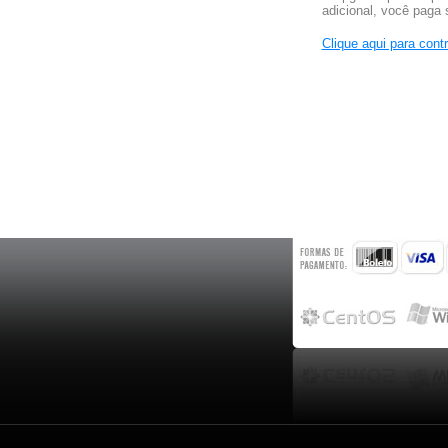
adicional, você paga
Clique aqui para cont