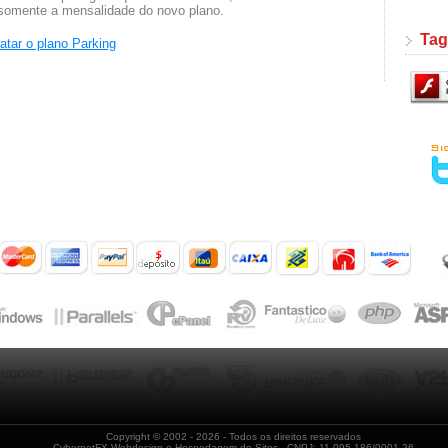
 somente a mensalidade do novo plano.
Tag
ratar o plano Parking
Copyright © 2002
- 2026 - Todos os direitos reservados
CybernetFX Webdesign e Hospedagem de Sites - CNPJ: 11.095.186/0001-26