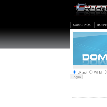
SOBRE NÓS
HOSP
cPanel
WHM