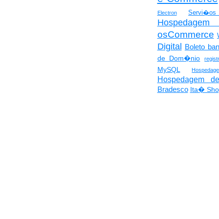
Servi�
Electron
Hospedagem 
osCommerce
Digital
Boleto ba
de Dom�nio
regist
MySQL
Hospeda
Hospedagem de
Bradesco
Ita� Sho