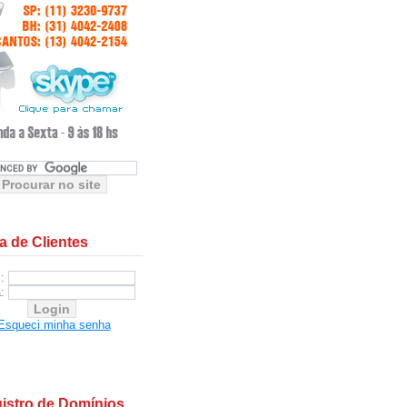
a de Clientes
l:
a:
Esqueci minha senha
istro de Domínios