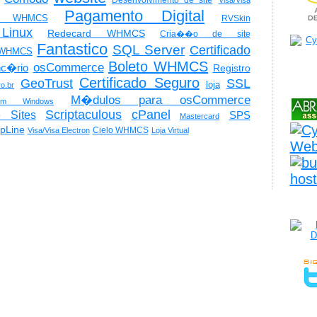
Pagamento Digital
os WHMCS
RVSkin
Linux
Redecard WHMCS
Cria��o de site
Fantastico
SQL Server
Certificado
WHMCS
Boleto WHMCS
osCommerce
nc�rio
Registro
Certificado Seguro
GeoTrust
SSL
loja
ro.br
M�dulos para osCommerce
gem Windows
Scriptaculous
cPanel
 Sites
SPS
Mastercard
pLine
Cielo WHMCS
Visa/Visa Electron
Loja Virtual