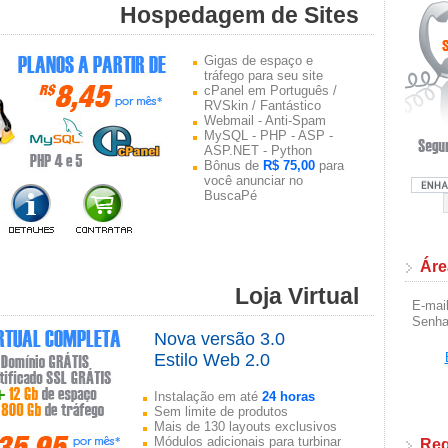
Hospedagem de Sites
Gigas de espaço e
tráfego para seu site
cPanel em Português /
RVSkin / Fantástico
Webmail - Anti-Spam
MySQL - PHP - ASP -
ASP.NET - Python
Bônus de
R$ 75,00
para
você anunciar no
BuscaPé
Áre
Loja Virtual
E-mai
Senh
Nova versão 3.0
Estilo Web 2.0
Instalação em até
24 horas
Sem limite de produtos
Mais de 130 layouts exclusivos
Módulos adicionais para turbinar
Reg