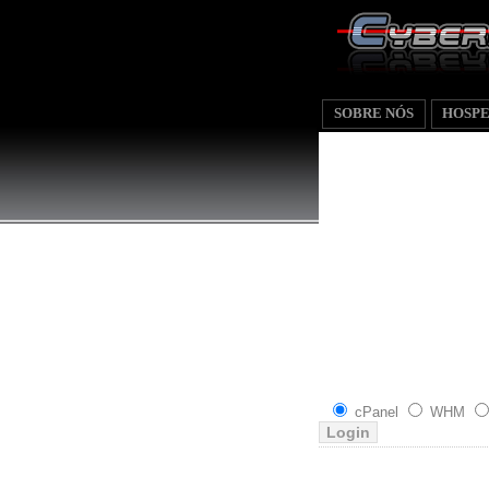
SOBRE NÓS
HOSP
cPanel
WHM